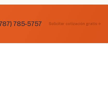
(787) 785-5757
Solicitar cotización gratis
CONTÁCTENOS
Ind. Minillas, Ave. Laurel 221
idas
Bayamón, Puerto Rico 00959
+1 (787) 785-5757
customer@cadillacuniform.com
uileres a corto
Lun – Vie · 7:00 AM – 4:00 PM
izados