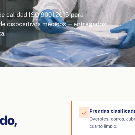
de calidad ISO 9001:2015 para
 de dispositivos médicos — entregados
a.
Prendas clasificad
do,
Overoles, gorros, cub
cuarto limpio.