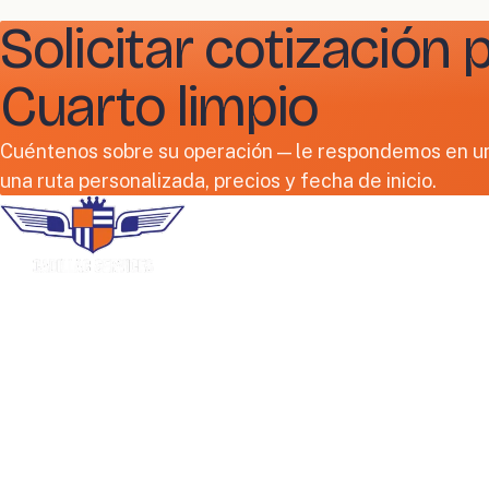
Solicitar cotización 
Cuarto limpio
Cuéntenos sobre su operación — le respondemos en un 
una ruta personalizada, precios y fecha de inicio.
EMPRESA
Inicio
Nosotros
Renta de uniformes, lavandería industrial
y servicios de instalaciones. Empresa
Empleos
familiar en Puerto Rico desde 1966.
Contacto
Solicitar cotización