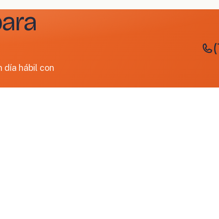
para
día hábil con
SERVICIOS
INDUSTRIAS
Control de polvo y alfombras
Alimentos y beb
Cuarto limpio
Automotriz
Servicio de lencería
Farmacéutica
Lencería para alq
Servicios de baños e instalaciones
plazo
Suministros de primeros auxilios
Manufactura
Uniformes industriales
Oficios especial